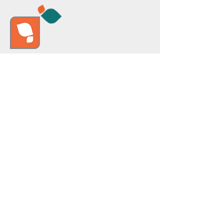
Preparaciones especiales
Disponemos de los equipos adecuados,
materias primas de alta calidad y el
conocimiento necesario para la
fabricación de productos derivados de
Zinc, Cobre, Hierro, Fósforo, Magnesio y
Manganeso, así como de cualquier otra
preparación incluida en nuestra línea de
producción. Nos adaptamos a las
necesidades y especificaciones de cada
cliente para garantizar resultados
óptimos.